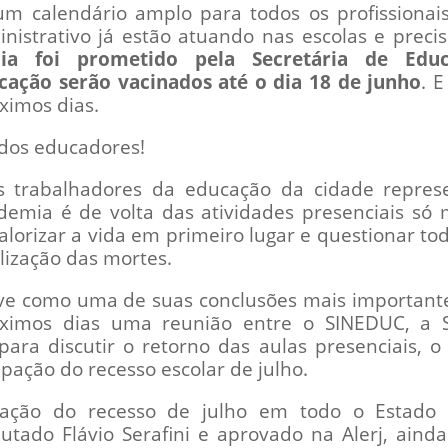
m calendário amplo para todos os profissionais
nistrativo já estão atuando nas escolas e prec
ia foi prometido pela Secretária de Edu
cação serão vacinados até o dia 18 de junho
. 
ximos dias.
 dos educadores!
s trabalhadores da educação da cidade repres
demia é de volta das atividades presenciais só
lorizar a vida em primeiro lugar e questionar t
lização das mortes.
teve como uma de suas conclusões mais importan
ximos dias uma reunião entre o SINEDUC, a
ra discutir o retorno das aulas presenciais, o 
ipação do recesso escolar de julho.
pação do recesso de julho em todo o Estado d
tado Flávio Serafini e aprovado na Alerj, ain