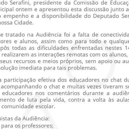
do Serafini, presidente da Comissão de Educaçã
icipal ontem e apresentou esta discussão junto a
 empenho e a disponibilidade do Deputado Sera
nossa Cidade.
 tratado na Audiência foi a falta de conectivid
sores e alunos, assim como para todo e qualqu
pôs todas as dificuldades enfrentadas nestes
 realizarem as interações remotas com os alunos
eus recursos e meios próprios, sem apoio ou au
lução imediata para tais problemas.
participação efetiva dos educadores no chat d
 acompanhando o chat e muitas vezes tiveram s
s educadores nos comentários durante a audiênc
nto de luta pela vida, contra a volta às aula
 comunidade escolar.
stas da Audiência:
 para os professores;