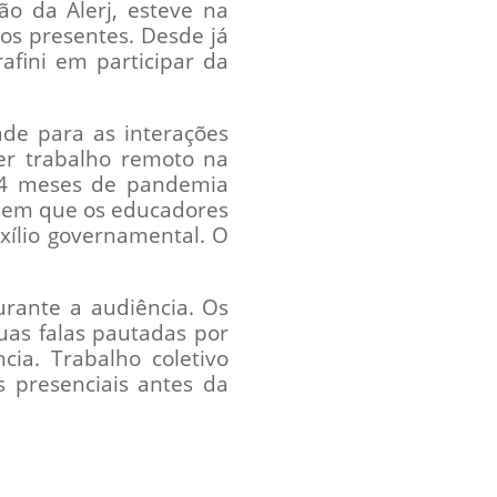
o da Alerj, esteve na
os presentes. Desde já
fini em participar da
ade para as interações
er trabalho remoto na
 14 meses de pandemia
, em que os educadores
xílio governamental. O
urante a audiência. Os
uas falas pautadas por
ia. Trabalho coletivo
s presenciais antes da