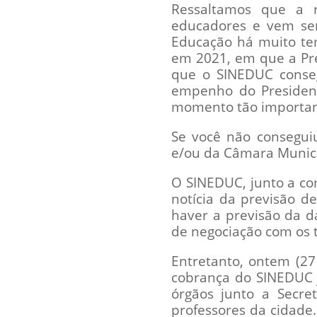
Ressaltamos que a r
educadores e vem se
Educação há muito tem
em 2021, em que a Pr
que o SINEDUC conseg
empenho do Presiden
momento tão important
Se você não consegui
e/ou da Câmara Munici
O SINEDUC, junto a com
notícia da previsão d
haver a previsão da d
de negociação com os 
Entretanto, ontem (27
cobrança do SINEDUC 
órgãos junto a Secret
professores da cidade