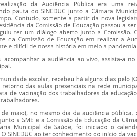
ealização da Audiência Pública era uma reiv
ndo pauta do SINEDUC junto a Câmara Municip
po. Contudo, somente a partir da nova legislatu
esidência da Comissão de Educação passou a ser
uiu ter um diálogo aberto junto a Comissão.
te da Comissão de Educação em realizar a Aud
e e difícil de nossa história em meio a pandemia
u acompanhar a audiência ao vivo, assista-a n
pal.
unidade escolar, recebeu há alguns dias pelo JO
e retorno das aulas presenciais na rede munici
ata de vacinação dos trabalhadores da educaçã
trabalhadores.
 de maio), no mesmo dia da audiência pública, 
junto a SME e a Comissão de Educação da Câmar
aria Municipal de Saúde, foi iniciado o calen
. O SINEDUC ao ter conhecimento do início da vac