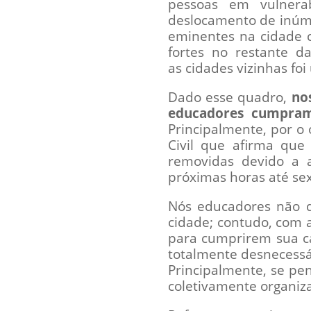
pessoas em vulnera
deslocamento de inúmer
eminentes na cidade c
fortes no restante 
as cidades vizinhas fo
Dado esse quadro,
no
educadores cumpram
Principalmente, por o
Civil que afirma que
removidas devido a 
próximas horas até sex
Nós educadores não q
cidade; contudo, com 
para cumprirem sua c
totalmente desnecessá
Principalmente, se pe
coletivamente organiza