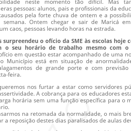
bilidade neste momento tão difícil. Mas t
as pessoas: alunos, pais e profissionais da educ
ausados pela forte chuva de ontem e a possibi
da semana. Ontem chegar e sair de Maricá em
i um caos, pessoas levando horas na estrada.
s surpreendeu o ofício da SME às escolas hoje 
 o seu horário de trabalho mesmo com o a
 ofício em questão estar acompanhado de uma n
 o Município está em situação de anormalidad
alagamentos de grande porte e com previsão 
ta-feira.
ueremos nos furtar a estar como servidores púb
assertividade. A cobrança para os educadores est
arga horária sem uma função específica para o
rio.
nsarmos na retomada da normalidade, o mais bre
r a reposição destes dias paralisados de aulas de